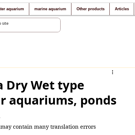
ater aquarium
marine aquarium
Other products
Articles
a Dry Wet type
 for aquariums, ponds
s
d may contain many translation errors