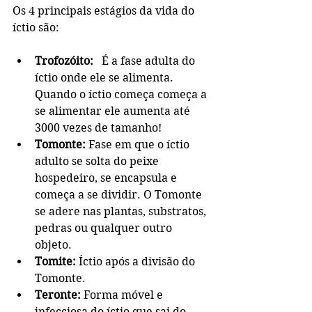
Os 4 principais estágios da vida do 
íctio são:
Trofozóito:
   É a fase adulta do 
íctio onde ele se alimenta. 
Quando o íctio começa começa a 
se alimentar ele aumenta até 
3000 vezes de tamanho!
Tomonte:
 Fase em que o íctio 
adulto se solta do peixe 
hospedeiro, se encapsula e 
começa a se dividir. O Tomonte 
se adere nas plantas, substratos, 
pedras ou qualquer outro 
objeto.
Tomite:
 Íctio após a divisão do 
Tomonte.
Teronte:
 Forma móvel e 
infecciosa do íctio que sai do 