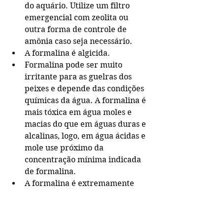
do aquário. Utilize um filtro 
emergencial com zeolita ou 
outra forma de controle de 
amônia caso seja necessário.
A formalina é algicida.
Formalina pode ser muito 
irritante para as guelras dos 
peixes e depende das condições 
químicas da água. A formalina é 
mais tóxica em água moles e 
macias do que em águas duras e 
alcalinas, logo, em água ácidas e 
mole use próximo da 
concentração mínima indicada 
de formalina.
A formalina é extremamente 
nociva a certos peixes, 
principalmente a peixes 
cartilaginosos, logo não deve ser 