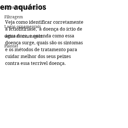
em aquários
Aquarismo em geral
Filtragem
Veja como identificar corretamente 
Lagos ornamentais
a Ictiofitiríase,  a doença do íctio de 
água doce, e entenda como essa 
Guias de montagem
doença surge, quais são os sintomas 
Plantas
e os métodos de tratamento para 
cuidar melhor dos seus peixes 
contra essa terrível doença.