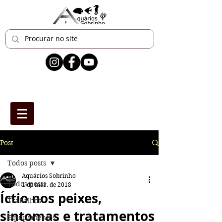
Post
Todos posts
Aquários Sobrinho
Todos posts
1 de mar. de 2018
Íctio nos peixes,
Trabalhos
sintomas e tratamentos
Equipamentos