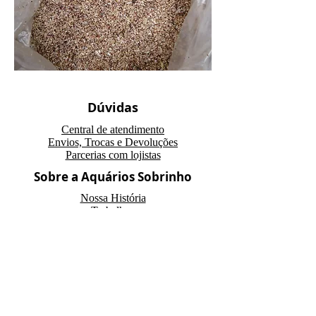
Dúvidas
Central de atendimento
Envios, Trocas e Devoluções
Parcerias com lojistas
Sobre a Aquários Sobrinho
Nossa História
Trabalhos
Opiniões
Parceiros
Serviços
Produtos Personalizados
Loja
Montagem de lagos