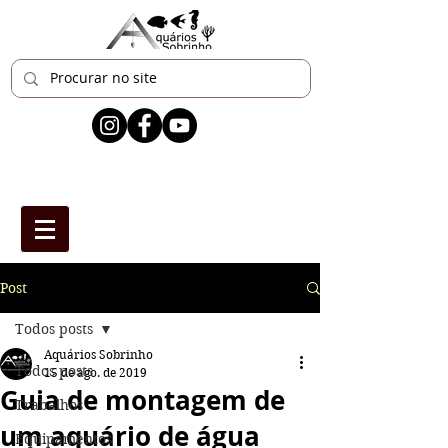
Post
Todos posts
Aquários Sobrinho
Todos posts
15 de ago. de 2019
Guia de montagem de
Trabalhos
um aquário de água
Equipamentos