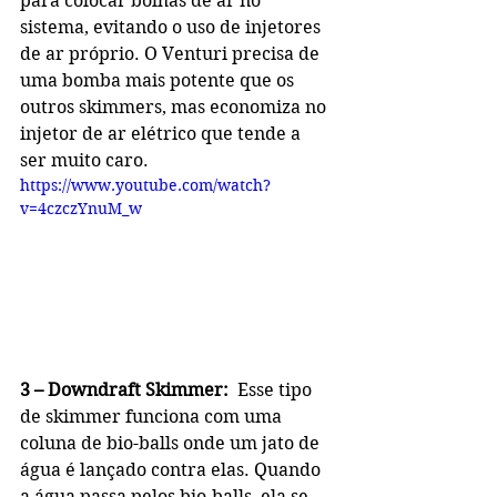
para colocar bolhas de ar no 
sistema, evitando o uso de injetores 
de ar próprio. O Venturi precisa de 
uma bomba mais potente que os 
outros skimmers, mas economiza no 
injetor de ar elétrico que tende a 
ser muito caro.
https://www.youtube.com/watch?
v=4czczYnuM_w
3 – Downdraft Skimmer: 
 Esse tipo 
de skimmer funciona com uma 
coluna de bio-balls onde um jato de 
água é lançado contra elas. Quando 
a água passa pelos bio-balls, ela se 