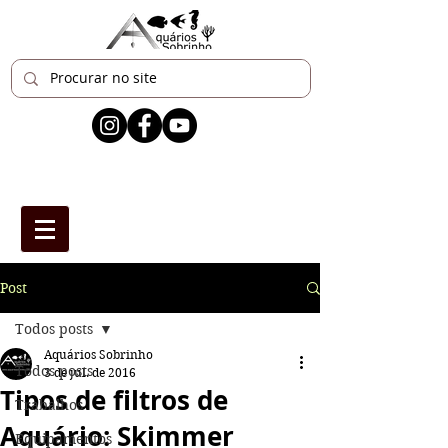
Post
Todos posts
Aquários Sobrinho
Todos posts
3 de jul. de 2016
Tipos de filtros de
Trabalhos
Aquário: Skimmer
Equipamentos