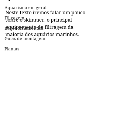
Aquarismo em geral
Neste texto iremos falar um pouco 
Filtragem
sobre o skimmer, o principal 
equipamento de filtragem da 
Lagos ornamentais
maioria dos aquários marinhos.
Guias de montagem
Plantas