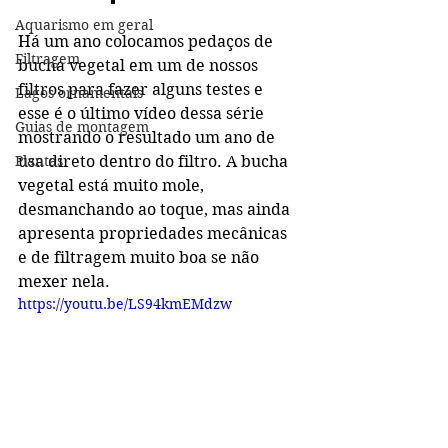
Aquarismo em geral
Há um ano colocamos pedaços de 
Filtragem
bucha vegetal em um de nossos 
filtros para fazer alguns testes e 
Lagos ornamentais
esse é o último vídeo dessa série 
Guias de montagem
mostrando o resultado um ano de 
Plantas
usa direto dentro do filtro. A bucha 
vegetal está muito mole, 
desmanchando ao toque, mas ainda 
apresenta propriedades mecânicas 
e de filtragem muito boa se não 
mexer nela. 
https://youtu.be/LS94kmEMdzw