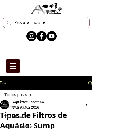
Post
Todos posts
Aquários Sobrinho
Todos posts
2 de jul. de 2016
Tipos de Filtros de
Trabalhos
Aquário: Sump
Equipamentos