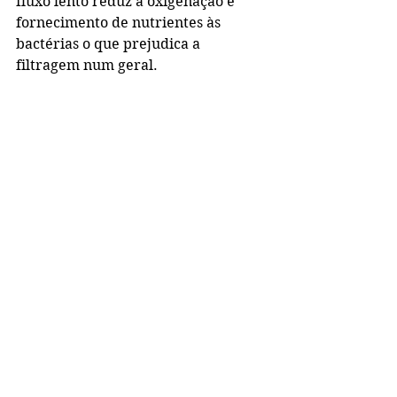
fluxo lento reduz a oxigenação e 
fornecimento de nutrientes às 
bactérias o que prejudica a 
filtragem num geral. 
Em um aquário marinho, o sump 
não precisa de nenhuma mídia de 
filtragem, precisa apenas conter os 
equipamentos de filtragem. As 
mídias biológicas geralmente 
atrapalham o funcionamento do 
skimmer que é o principal 
equipamento de filtragem do 
aquário marinho. As mídias 
costumam “grudar” a sujeira que o 
skimmer iria retirar se estivesse na 
água.