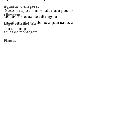
Aquarismo em geral
Neste artigo iremos falar um pouco 
Filtragem
de um sistema de filtragem 
amplamente usado no aquarismo: a 
Lagos ornamentais
caixa sump.
Guias de montagem
Plantas