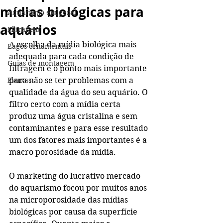
mídias biológicas para
Aquarismo em geral
aquários
Filtragem
A escolha da mídia biológica mais 
Lagos ornamentais
adequada para cada condição de 
Guias de montagem
filtragem é o ponto mais importante 
Plantas
para não se ter problemas com a 
qualidade da água do seu aquário. O 
filtro certo com a mídia certa 
produz uma água cristalina e sem 
contaminantes e para esse resultado 
um dos fatores mais importantes é a 
macro porosidade da mídia. 
O marketing do lucrativo mercado 
do aquarismo focou por muitos anos 
na microporosidade das mídias 
biológicas por causa da superfície 