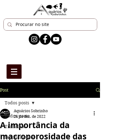
Post
Todos posts
Aquários Sobrinho
Todos posts
26 de dez. de 2022
A importância da
Trabalhos
macroporosidade das
Equipamentos