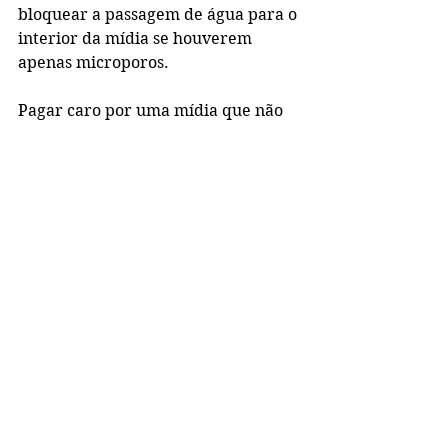
bloquear a passagem de água para o 
interior da mídia se houverem 
apenas microporos. 
Pagar caro por uma mídia que não 
vai dar o resultado que anuncia só 
vai causar frustração. Dê 
preferência nas mídias com poros 
grandes, visíveis e que favoreçam a 
formação de biofilme. 
Textos 
Complementares 
Já falamos sobre as bactérias 
nitrificantes com muitos detalhes 
sobre elas que podem ser lidos no 
link abaixo: