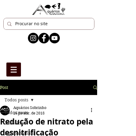
Post
Todos posts
Aquários Sobrinho
Todos posts
16 de abr. de 2018
Redução de nitrato pela
Trabalhos
desnitrificação
Equipamentos