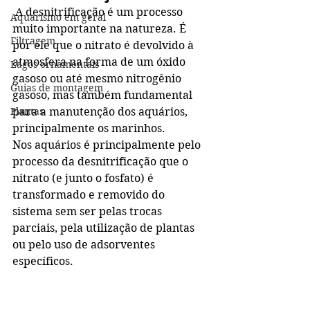
 A desnitrificação é um processo 
Aquarismo em geral
muito importante na natureza. É 
Filtragem
por ele que o nitrato é devolvido à 
atmosfera na forma de um óxido 
Lagos ornamentais
gasoso ou até mesmo nitrogênio 
Guias de montagem
gasoso, mas também fundamental 
Plantas
para a manutenção dos aquários, 
principalmente os marinhos.
Nos aquários é principalmente pelo 
processo da desnitrificação que o 
nitrato (e junto o fosfato) é 
transformado e removido do 
sistema sem ser pelas trocas 
parciais, pela utilização de plantas 
ou pelo uso de adsorventes 
específicos.