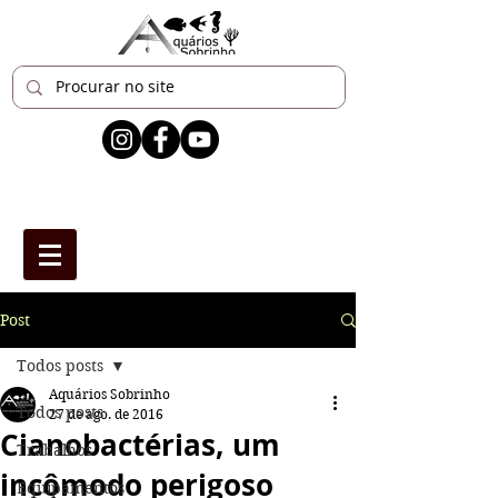
Post
Todos posts
Aquários Sobrinho
Todos posts
27 de ago. de 2016
Cianobactérias, um
Trabalhos
incômodo perigoso
Equipamentos