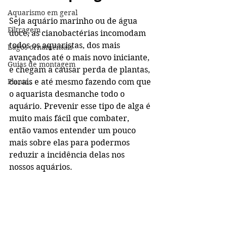
Aquarismo em geral
Seja aquário marinho ou de água 
Filtragem
doce, as cianobactérias incomodam 
todos os aquaristas, dos mais 
Lagos ornamentais
avançados até o mais novo iniciante, 
Guias de montagem
e chegam a causar perda de plantas, 
Plantas
corais e até mesmo fazendo com que 
o aquarista desmanche todo o 
aquário. Prevenir esse tipo de alga é 
muito mais fácil que combater, 
então vamos entender um pouco 
mais sobre elas para podermos 
reduzir a incidência delas nos 
nossos aquários.