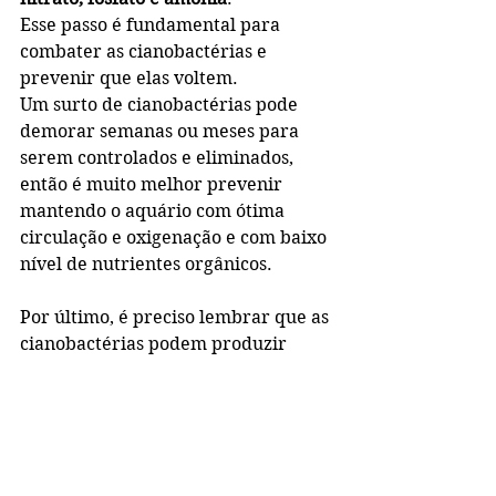
Esse passo é fundamental para 
combater as cianobactérias e 
prevenir que elas voltem.
Um surto de cianobactérias pode 
demorar semanas ou meses para 
serem controlados e eliminados, 
então é muito melhor prevenir 
mantendo o aquário com ótima 
circulação e oxigenação e com baixo 
nível de nutrientes orgânicos.
Por último, é preciso lembrar que as 
cianobactérias podem produzir 
toxinas diversas que podem ser 
nocivas aos animais e outros micro-
organismos. Quando se usa remédio 
ou apagões para combater as 
cianobactérias, elas acabam por 