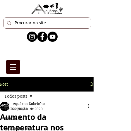
Post
Todos posts
Aquários Sobrinho
Todos posts
22 de jan. de 2020
Aumento da
Trabalhos
temperatura nos
Equipamentos