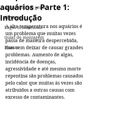
aquários - Parte 1:
Aquarismo em geral
Introdução
Filtragem
A alta temperatura nos aquários é 
Lagos ornamentais
um problema que muitas vezes 
Guias de montagem
passa de maneira despercebida, 
Plantas
mas sem deixar de causar grandes 
problemas. Aumento de algas, 
incidência de doenças, 
agressividade e até mesmo morte 
repentina são problemas causados 
pelo calor que muitas às vezes são 
atribuídos a outras causas com 
excesso de contaminantes. 