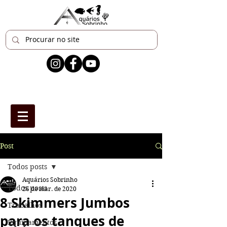
Post
Todos posts
Aquários Sobrinho
Todos posts
26 de mar. de 2020
8 Skimmers Jumbos
Trabalhos
para os tanques de
Equipamentos