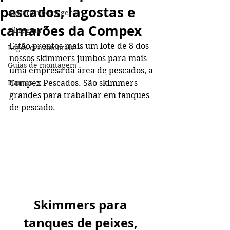
pescados, lagostas e
Aquarismo em geral
camarões da Compex
Filtragem
Estão prontos mais um lote de 8 dos 
Lagos ornamentais
nossos skimmers jumbos para mais 
Guias de montagem
uma empresa da área de pescados, a 
Plantas
Compex Pescados. São skimmers 
grandes para trabalhar em tanques 
de pescado.
Skimmers para 
tanques de peixes, 