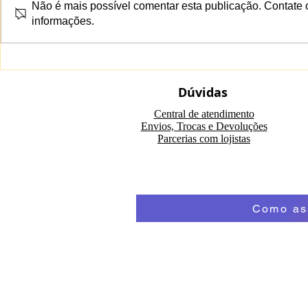
Não é mais possível comentar esta publicação. Contate o 
informações.
Você gosta de kingyos?
Probiótico
Vem aí o II Torneio GUC
- realidad
VIRTUAL!!!
mais um p
Dúvidas
do mercad
Central de atendimento
Envios, Trocas e Devoluções
Parcerias com lojistas
Como ass