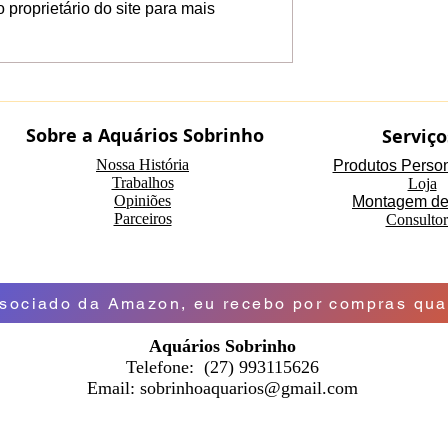
proprietário do site para mais
s no aquarismo
Você está sendo
e, promessa ou
enganado! Teste científi
roduto furado
mostra que aceleradore
Sobre a Aquários Sobrinho
Serviço
o?
de biologia não
funcionam!
Nossa História
Produtos Perso
Trabalhos
Loja
Opiniões
Montagem de
Parceiros
Consultor
ociado da Amazon, eu recebo por compras qual
Aquários Sobrinho
Telefone: (27) 993115626
Email:
sobrinhoaquarios@gmail.com